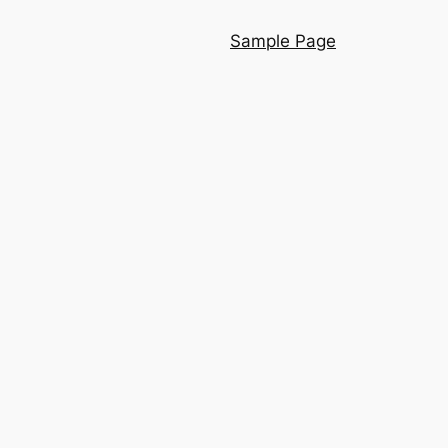
Sample Page