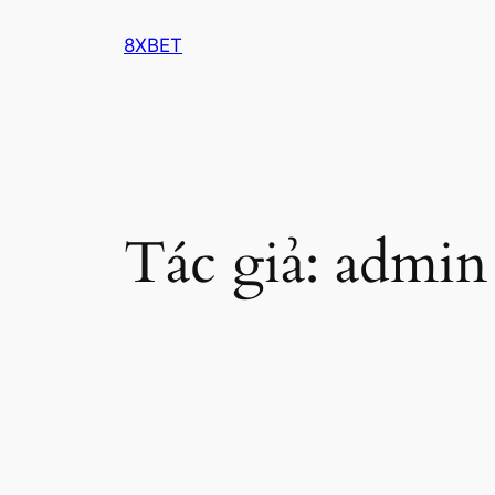
Chuyển
8XBET
đến
phần
nội
dung
Tác giả:
admin